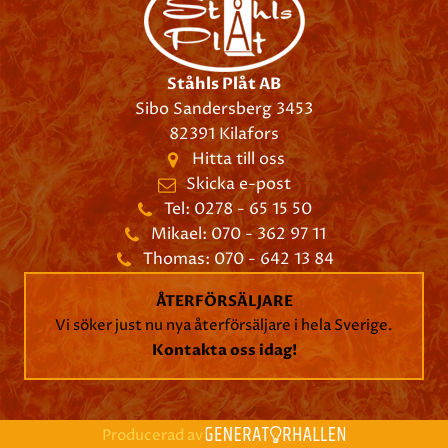
Ståhls Plåt AB
Sibo Sandersberg 3453
82391 Kilafors
Hitta till oss
Skicka e-post
Tel: 0278 - 65 15 50
Mikael: 070 - 362 97 11
Thomas: 070 - 642 13 84
ÅTERFÖRSÄLJARE
Vi söker just nu nya återförsäljare i hela Sverige.
Kontakta oss idag!
Producerad av