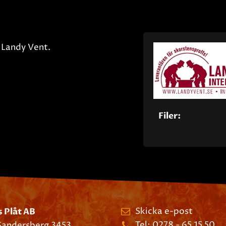
n Landy Vent.
Filer:
Skicka e-post
s Plåt AB
Tel: 0278 - 65 15 50
Sandersberg 3453