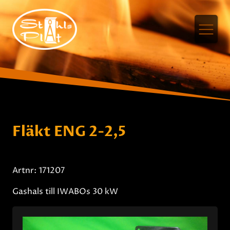
Fläkt ENG 2-2,5
Artnr: 171207
Gashals till IWABOs 30 kW